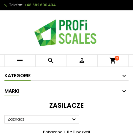
Telefon:
+48 692 600 434
0



shopping_cart
KATEGORIE
MARKI
ZASILACZE

Zaznacz
Pokazano 1-11 z 11 pozycji