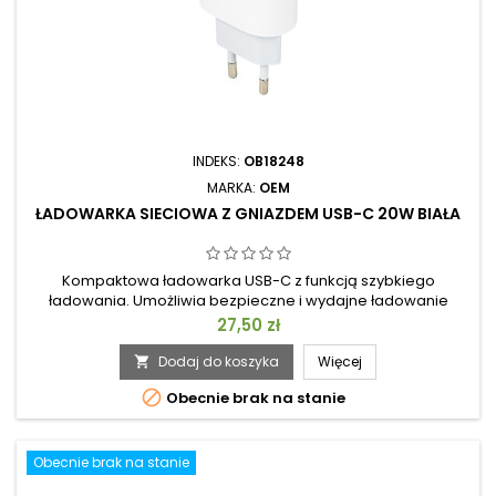
INDEKS:
OB18248
MARKA:
OEM
ŁADOWARKA SIECIOWA Z GNIAZDEM USB-C 20W BIAŁA
Kompaktowa ładowarka USB-C z funkcją szybkiego
ładowania. Umożliwia bezpieczne i wydajne ładowanie
smartfonów, tabletów lub powerbanków. Posiada
Cena
27,50 zł
inteligentne dostosowanie ładowania, ochronę przed
przepięciem, przeciążeniem i zwarciem. Niewielkie rozmiary
Dodaj do koszyka
Więcej

sprawiają, że idealnie nadaje się do domu i podróży.

Obecnie brak na stanie
Obecnie brak na stanie