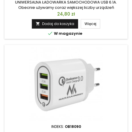
UNIWERSALNA ŁADOWARKA SAMOCHODOWA USB 6.1A.
Obecnie używamy coraz większej liczby urządzeń
wymagających energii podczas podróży samochodem.
Cena
24,80 zł
Maclean MCE478 wychodzi naprzeciw tym oczekiwaniom i
wprowadza nowy model ładowarki samochodowej o łącznej
Dodaj do koszyka
Więcej

mocy wyjściowej 6,1 A. Produkt cechuje przede wszystkim

W magazynie
szybkość ładowania, wielofunkcyjność, bezpieczeństwo...
INDEKS:
OB18090