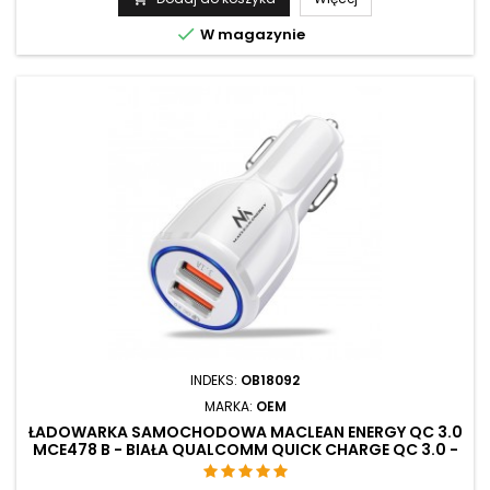
mocy wyjściowej 6,1 A. Produkt cechuje przede wszystkim

W magazynie
szybkość ładowania, wielofunkcyjność, bezpieczeństwo...
INDEKS:
OB18092
MARKA:
OEM
ŁADOWARKA SAMOCHODOWA MACLEAN ENERGY QC 3.0
MCE478 B - BIAŁA QUALCOMM QUICK CHARGE QC 3.0 -
5V / 3A, 9V / 1.8A, 12V / 1.6A