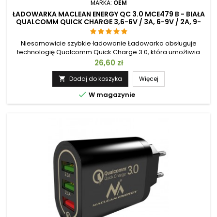
MARKA:
OEM
ŁADOWARKA MACLEAN ENERGY QC 3.0 MCE479 B - BIAŁA
QUALCOMM QUICK CHARGE 3,6-6V / 3A, 6-9V / 2A, 9-
12V / 1,5A
Niesamowicie szybkie ładowanie Ładowarka obsługuje
technologię Qualcomm Quick Charge 3.0, która umożliwia
kilkukrotne ładowanie kompatybilnych urządzeń! Jedna
Cena
26,60 zł
ładowarka - do 3 portów USB Ładowarka umożliwia
jednoczesne ładowanie 3 urządzeń. Wbudowany moduł
Dodaj do koszyka
Więcej

automatycznie wykrywa podłączone urządzenie i ładuje je

W magazynie
maksymalnym odpowiednim dla niego prądem....