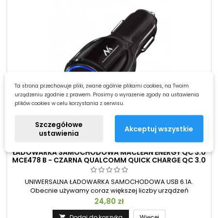
Ta strona przechowuje pliki, zwane ogólnie plikami cookies, na Twoim
urządzeniu zgodnie z prawem. Prosimy o wyrażenie zgody na ustawienia
plików cookies w celu korzystania z serwisu.
Szczegółowe
Akceptuj wszystkie
INDEKS:
OB18091
ustawienia
MARKA:
OEM
ŁADOWARKA SAMOCHODOWA MACLEAN ENERGY QC 3.0
MCE478 B - CZARNA QUALCOMM QUICK CHARGE QC 3.0
- 5V / 3A, 9V / 1.8A, 12V / 1.6A
UNIWERSALNA ŁADOWARKA SAMOCHODOWA USB 6.1A.
Obecnie używamy coraz większej liczby urządzeń
wymagających energii podczas podróży samochodem.
Cena
24,80 zł
Maclean MCE478 wychodzi naprzeciw tym oczekiwaniom i
wprowadza nowy model ładowarki samochodowej o łącznej
Dodaj do koszyka
Więcej
