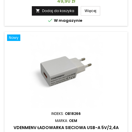
Cena
49,90 zł
złączy, port USB i zabezpieczenie SCP, OVP, OCP, OTP.
Wykonany z wytrzymałego ABS + PC z ognioodpornym
Dodaj do koszyka
Więcej

wykończeniem, zapewnia niezawodne zasilanie i ochronę

W magazynie
urządzenia.
Nowy
INDEKS:
OB18266
MARKA:
OEM
VDENMENV ŁADOWARKA SIECIOWA USB-A 5V/2,4A