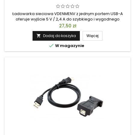
Ładowarka sieciowa VDENMENV z jednym portem USB-A
oferuje wyjście 5 V / 2,4 A do szybkiego i wygodnego
ładowania telefonów komórkowych, tabletów, iPhone'ów,
Cena
27,50 zł
telefonów z Androidem oraz innych urządzeń USB. Posiada
zabezpieczenie przed przeładowaniem i przepięciem,
Dodaj do koszyka
Więcej

certyfikaty CE i ROHS oraz uniwersalne wejście 100–240 V.

W magazynie