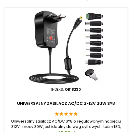
INDEKS:
OB18230
UNIWERSALNY ZASILACZ AC/DC 3-12V 30W SY8
Uniwersalny zasilacz AC/DC SY8 o regulowanym napięciu
312V i mocy 30W jest idealny do wag cyfrowych, taśm LED,
routerów lub małych urządzeń. Zawiera 8 wymiennych