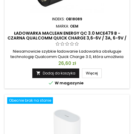
INDEKS:
OB18089
MARKA:
OEM
ŁADOWARKA MACLEAN ENERGY QC 3.0 MCE479 B -
CZARNA QUALCOMM QUICK CHARGE 3,6-6V / 3A, 6-9V /
2A, 9-12V / 1,5A
Niesamowicie szybkie ładowanie Ładowarka obsługuje
technologię Qualcomm Quick Charge 3.0, która umożliwia
kilkukrotne ładowanie kompatybilnych urządzeń! Jedna
Cena
26,60 zł
ładowarka - do 3 portów USB Ładowarka umożliwia
jednoczesne ładowanie 3 urządzeń. Wbudowany moduł
Dodaj do koszyka
Więcej

automatycznie wykrywa podłączone urządzenie i ładuje je

W magazynie
maksymalnym odpowiednim dla niego prądem....
Obecnie brak na stanie