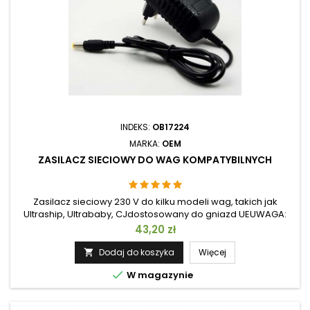
INDEKS:
OB17224
MARKA:
OEM
ZASILACZ SIECIOWY DO WAG KOMPATYBILNYCH
Zasilacz sieciowy 230 V do kilku modeli wag, takich jak
Ultraship, Ultrababy, CJdostosowany do gniazd UEUWAGA:
Adapter pasuje do wag z naszej oferty, przy składaniu
Cena
43,20 zł
zamówienia nie zapomnij wpisać w uwagach modelu wagi,
do której adapter jest przeznaczony.
Dodaj do koszyka
Więcej


W magazynie