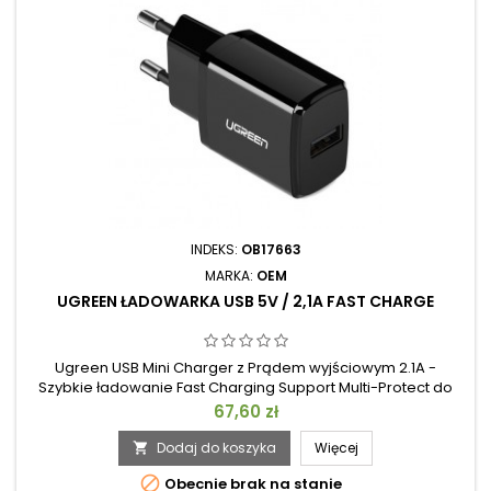
INDEKS:
OB17663
MARKA:
OEM
UGREEN ŁADOWARKA USB 5V / 2,1A FAST CHARGE
Ugreen USB Mini Charger z Prądem wyjściowym 2.1A -
Szybkie ładowanie Fast Charging Support Multi-Protect do
bezpiecznego ładowania, ochrony przeciwzwarciowej,
Cena
67,60 zł
ochrony przeciwprzepięciowej, ochrony przed nadmiernym
rozładowaniem akumulatora i ochrony przed przegrzaniem
Dodaj do koszyka
Więcej

Trwała obudowa PC + ABS (poliwęglan / akrylonitryl-

Obecnie brak na stanie
butadien-styren) zapewnia odporność...