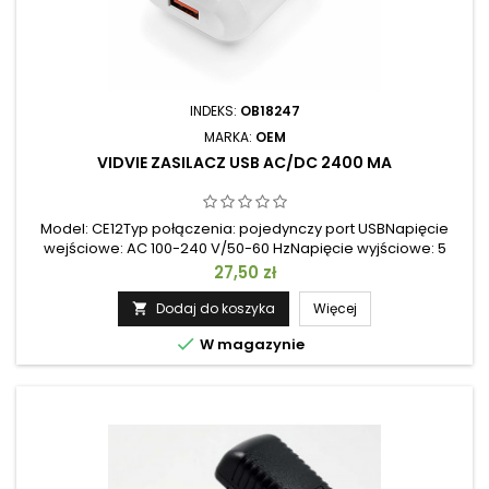
INDEKS:
OB18247
MARKA:
OEM
VIDVIE ZASILACZ USB AC/DC 2400 MA
Model: CE12Typ połączenia: pojedynczy port USBNapięcie
wejściowe: AC 100-240 V/50-60 HzNapięcie wyjściowe: 5
VPrąd wyjściowy: 2400 mAKolor: białyOchrona: Ochrona
Cena
27,50 zł
przed przepięciem i przetężeniemCertyfikaty
bezpieczeństwa: CE, ROHS
Dodaj do koszyka
Więcej


W magazynie