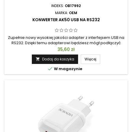
INDEKS:
OB17992
MARKA:
OEM
KONWERTER AK50 USB NA RS232
Zupełnie nowy wysokiej jakości adapter z interfejsem USB na
RS232. Dzięki temu adapterowi będziesz mógł podłączyć
komputer do wielu urządzeń (takich jak drukarki, wagi i kasy)
Cena
35,60 zł
za pośrednictwem interfejsu szeregowego RS232! Cechy
produktu: Kompatybilny z USB 2.0 i USB 1.1 Prędkość transmisji
Dodaj do koszyka
Więcej

do 2 Mbps! Jeśli jednak chcesz użyć adaptera do bardziej...

W magazynie